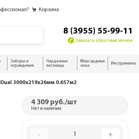
офессионал?
Корзина
8 (3955) 55-99-11
Заказать обратный звонок
и
Заборы и
Чердачные
Мансардные
Инструменты
ограждения
лестницы
окна
у
у слоёв
ию
ию
ию
 Dual 3000х219х26мм 0.657м2
новые
домика
ыши
4 309 руб.
/шт
 дома
нсарды
домика
Нет в наличии
ализм
н
 дома
тной кровли
-
+
ны
1