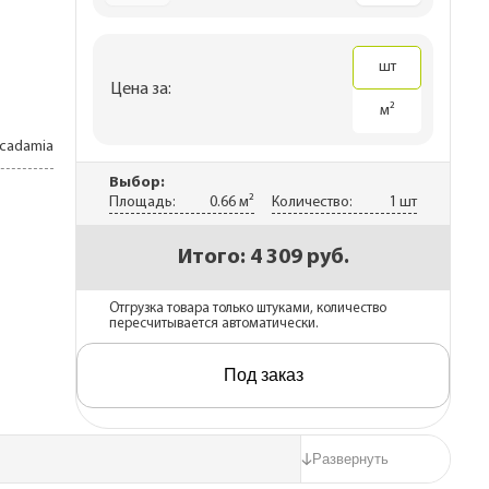
каса
шт
Цена за:
м²
cadamia
Выбор:
Площадь:
0.66 м²
Количество:
1 шт
Итого:
4 309 руб.
Отгрузка товара только штуками, количество
пересчитывается автоматически.
Под заказ