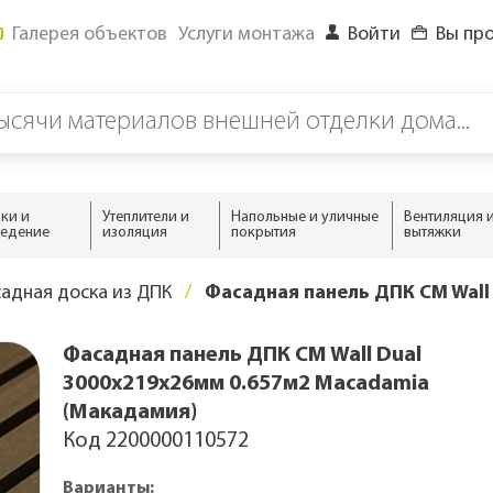
Галерея объектов
Услуги монтажа
Войти
Вы пр
ки и
Утеплители и
Напольные и уличные
Вентиляция 
ведение
изоляция
покрытия
вытяжки
Дизайн
По форме
По материалу
По материалу
По текстуре
По материалу
По материал
По количеств
По назначен
По назначен
По назначен
адная доска из ДПК
Фасадная панель ДПК CM Wall
епицы
Под кирпич
Соты
Пластиковые
Базальтовый
С текстурой дерева
Металл
Полипропиле
Однослойная
Для дачного 
Утепление кр
Для бани
Фасадная панель ДПК CM Wall Dual
кровли
Под камень
Тетрис
Металлические
Минераловатный
Для частного
Утепление ма
Для дачного 
3000х219х26мм 0.657м2 Macadamia
Лофт и миним
Утепление сте
Для частного
(Макадамия)
Утепление ска
Код 2200000110572
ома
о 70 лет)
аторы
Утепление сау
5-30 лет)
Варианты:
ба
для
, софиты