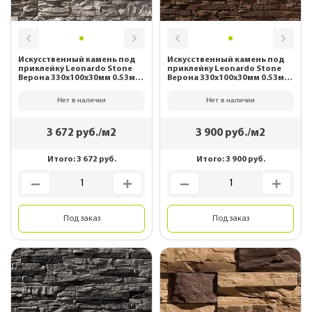
Искусственный камень под
Искусственный камень под
приклейку Leonardo Stone
приклейку Leonardo Stone
Верона 330х100х30мм 0.53м2/
Верона 330х100х30мм 0.53м2/
уп 098
уп 510
Нет в наличии
Нет в наличии
3 672
руб./м2
3 900
руб./м2
Итого:
3 672
руб.
Итого:
3 900
руб.
Под заказ
Под заказ