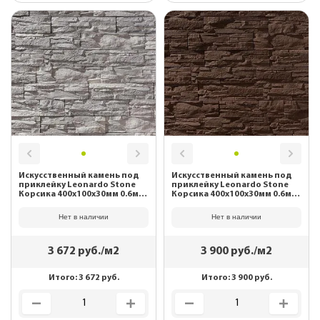
Искусственный камень под
Искусственный камень под
приклейку Leonardo Stone
приклейку Leonardo Stone
Корсика 400х100х30мм 0.6м2/
Корсика 400х100х30мм 0.6м2/
уп 098
уп 510
Нет в наличии
Нет в наличии
3 672
руб./м2
3 900
руб./м2
Итого:
3 672
руб.
Итого:
3 900
руб.