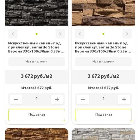
Искусственный камень под
Искусственный камень под
приклейку Leonardo Stone
приклейку Leonardo Stone
Верона 330х100х30мм 0.53м2/
Верона 330х100х30мм 0.53м2/
уп 740
уп 874
Нет в наличии
Нет в наличии
3 672
руб./м2
3 672
руб./м2
Итого:
3 672
руб.
Итого:
3 672
руб.
Под заказ
Под заказ