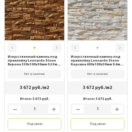
Искусственный камень под
Искусственный камень под
приклейку Leonardo Stone
приклейку Leonardo Stone
Верона 330х100х30мм 0.53м2/
Корсика 400х100х30мм 0.6м2/
уп 880
уп 088
Нет в наличии
Нет в наличии
3 672
руб./м2
3 672
руб./м2
Итого:
3 672
руб.
Итого:
3 672
руб.
Под заказ
Под заказ