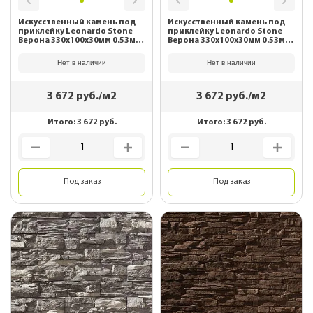
Искусственный камень под
Искусственный камень под
приклейку Leonardo Stone
приклейку Leonardo Stone
Верона 330х100х30мм 0.53м2/
Верона 330х100х30мм 0.53м2/
уп 055
уп 088
Нет в наличии
Нет в наличии
3 672
руб./м2
3 672
руб./м2
Итого:
3 672
руб.
Итого:
3 672
руб.
Под заказ
Под заказ