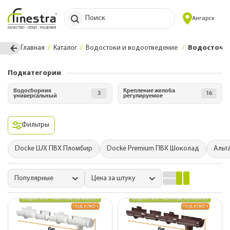
Поиск
Ангарск
Главная
Каталог
Водостоки и водоотведение
Водосточн
Подкатегории
Водосборник
Крепление желоба
3
16
универсальный
регулируемое
Фильтры
Docke LUX ПВХ Пломбир
Docke Premium ПВХ Шоколад
Альт
Популярные
Цена за штуку