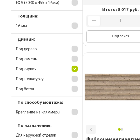
EX V (3030 х 455 х 16мм)
Итого:
8 017
руб.
Толщина:
16 мм
Под заказ
Дизайн:
Под дерево
Под камень
Под кирпич
Под штукатурку
Под бетон
По способу монтажа:
Крепление на кляммеры
По назначению:
Для наружной отделки
Фиброцементная пан