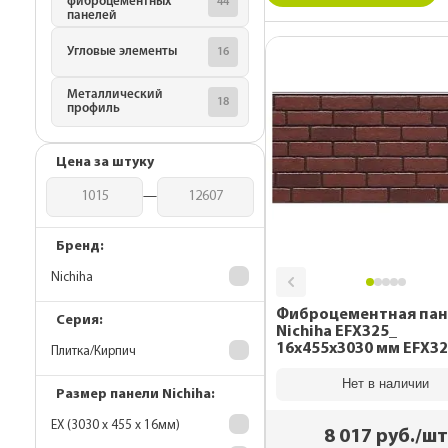
фиброцементных
44
панелей
Для наружной о
20 лет
регулируемое
террасной доск
Угловые элементы
16
Доска из ДПК
Подкатегории
Подкатегории
Подкатегории
Ступени из ДПК
Металлический
OSB плиты
18
Комплектующие 
Комплектующие 
профиль
Ограждения из 
фасадных панел
гибкой черепиц
Подсистема для
Металлические 
Цена за штуку
для монтажа
—
Подкровельная
вентиляция
Бренд:
OSB плиты
Nichiha
Фиброцементная пан
Серия:
Nichiha EFX325_
16x455x3030 мм EFX3
Плитка/Кирпич
Нет в наличии
Размер панели Nichiha:
EX (3030 х 455 х 16мм)
8 017
руб./шт