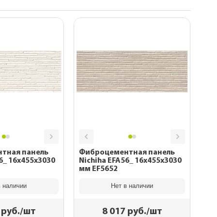
каса
тная панель
Фиброцементная панель
6_ 16x455x3030
Nichiha EFA56_ 16x455x3030
мм EF5652
в наличии
Нет в наличии
руб./шт
8 017
руб./шт