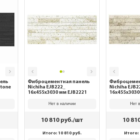
ель
Фиброцементная панель
Фиброцемен
stone
Nichiha EJB222_
Nichiha EJB2
16x455x3030 мм EJB2221
16x455x3030
Нет в наличии
Нет 
10 810
руб./шт
10 81
Итого:
10 810
руб.
Итого: