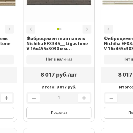
ель
Фиброцементная панель
Фиброцемен
stone
Nichiha EFX345__ Ligastone
Nichiha EFX3
V 16x455x3030 мм
V 16x455x30
EFX3452RX
EFX3453NX
Нет в наличии
Нет 
8 017
руб./шт
8 017
Итого:
8 017
руб.
Итого
Под заказ
По