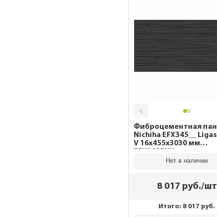
Фиброцементная пан
Nichiha EFX345__ Liga
V 16x455x3030 мм
EFX3457NX
Нет в наличии
8 017
руб./шт
Итого:
8 017
руб.