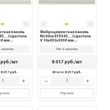
тная панель
Фиброцементная панель
45__ Ligastone
Nichiha EFX345__ Ligastone
30 мм
V 16x455x3030 мм
EFX3455NX
в наличии
Нет в наличии
руб./шт
8 017
руб./шт
:
8 017
руб.
Итого:
8 017
руб.
д заказ
Под заказ