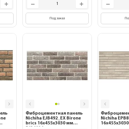
Под заказ
По
ель
Фиброцементная панель
Фиброцемен
one
Nichiha EJB492_EX Birone
Nichiha EPB
brics 16x455x3030 мм
16x455x3030
EJB4924