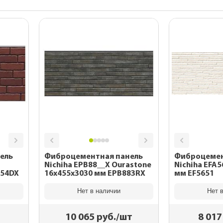
Утепление кар
тделки
и
По назначению
для
для
Для дачного домика
ДПК
ей
ы
Для частного дома
 фасада
планки
Для беседок
ель
Фиброцементная панель
Фиброцемен
Nichiha EPB88__X Ourastone
Nichiha EFA5
254DX
16x455x3030 мм EPB883RX
мм EF5651
Нет в наличии
Нет 
10 065
руб./шт
8 017