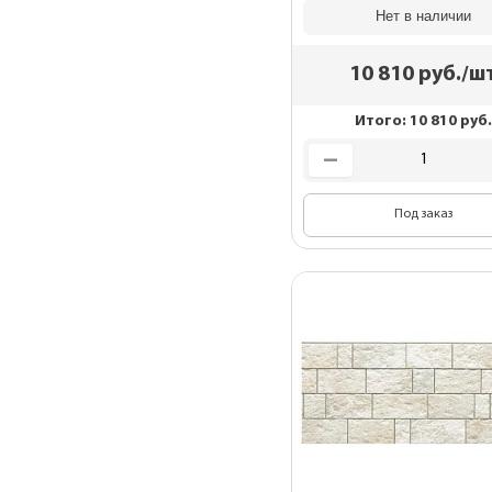
Нет в наличии
10 810
руб./ш
Итого:
10 810
руб.
Под заказ