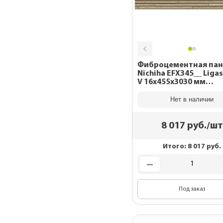
Фиброцементная пан
Nichiha EFX345__ Liga
V 16x455x3030 мм
EFX3451NX
Нет в наличии
8 017
руб./шт
Итого:
8 017
руб.
Под заказ