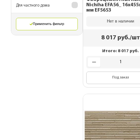
Nichiha EFA56_ 16x455
Для частного дома
мм EF5653
Нет в наличии
Применить фильтр
8 017
руб./шт
Итого:
8 017
руб.
Под заказ