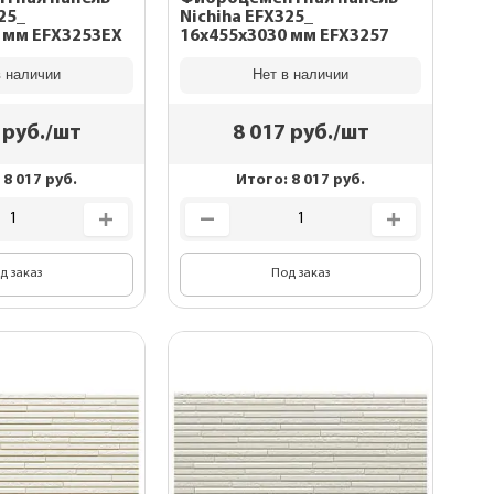
25_
Nichiha EFX325_
 мм EFX3253EX
16x455x3030 мм EFX3257
в наличии
Нет в наличии
руб./шт
8 017
руб./шт
:
8 017
руб.
Итого:
8 017
руб.
д заказ
Под заказ