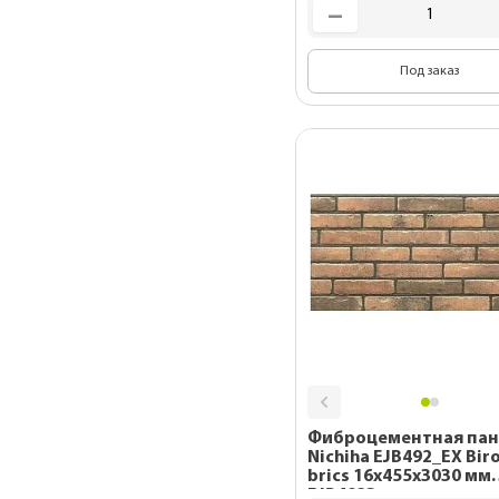
Под заказ
Фиброцементная пан
Nichiha EJB492_EX Bir
brics 16x455x3030 мм
EJB4923