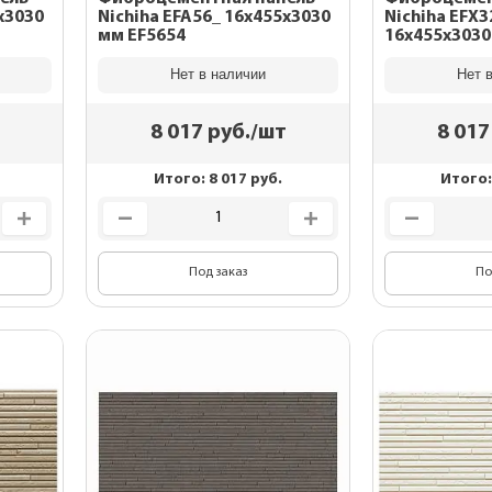
x3030
Nichiha EFA56_ 16x455x3030
Nichiha EFX3
мм EF5654
16x455x3030
Нет в наличии
Нет 
8 017
руб./шт
8 017
Итого:
8 017
руб.
Итого
Под заказ
По