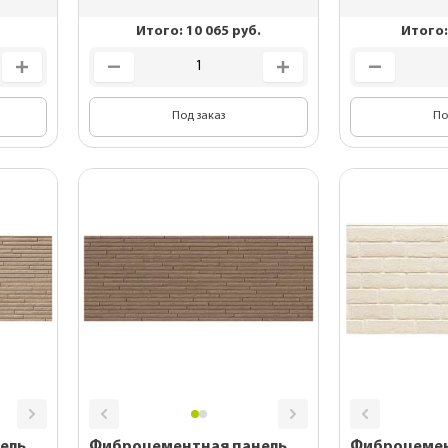
Итого:
10 065
руб.
Итого
Под заказ
По
ель
Фиброцементная панель
Фиброцемен