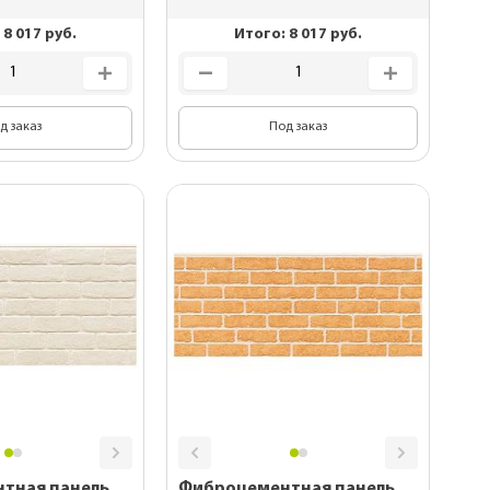
:
8 017
руб.
Итого:
8 017
руб.
д заказ
Под заказ
тная панель
Фиброцементная панель