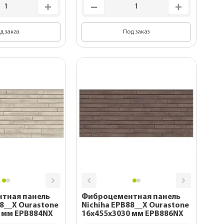
д заказ
Под заказ
тная панель
Фиброцементная панель
88__X Ourastone
Nichiha EPB88__X Ourastone
 мм EPB884NX
16x455x3030 мм EPB886NX