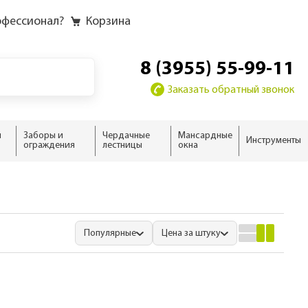
офессионал?
Корзина
8 (3955) 55-99-11
Заказать обратный звонок
и
Заборы и
Чердачные
Мансардные
Инструменты
ограждения
лестницы
окна
у
у слоёв
ию
ию
ию
новые
домика
ыши
 дома
нсарды
домика
Популярные
Цена за штуку
ализм
н
 дома
тной кровли
ны