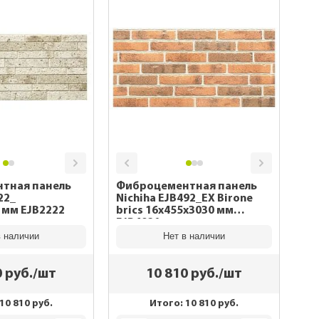
тная панель
Фиброцементная панель
22_
Nichiha EJB492_EX Birone
 мм EJB2222
brics 16x455x3030 мм
EJB4921
в наличии
Нет в наличии
0
руб./шт
10 810
руб./шт
10 810
руб.
Итого:
10 810
руб.