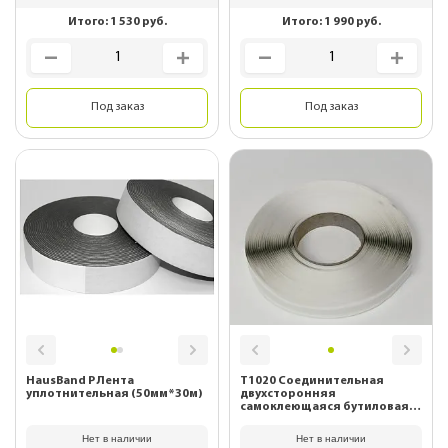
Итого:
1 530
руб.
Итого:
1 990
руб.
Под заказ
Под заказ
HausBand Р Лента
T1020 Соединительная
уплотнительная (50мм*30м)
двухсторонняя
самоклеющаяся бутиловая
лента (10мм*20м)
Нет в наличии
Нет в наличии