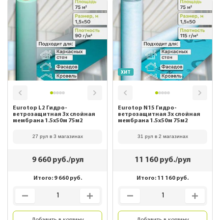
ХИТ
Eurotop L2 Гидро-
Eurotop N15 Гидро-
ветрозащитная 3х слойная
ветрозащитная 3х слойная
мембрана 1.5x50м 75м2
мембрана 1.5x50м 75м2
27 рул в 3 магазинах
31 рул в 2 магазинах
9 660
руб./рул
11 160
руб./рул
Итого:
9 660
руб.
Итого:
11 160
руб.