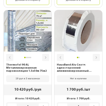
Добавить в корзину
Добавить в корзину
Thermofol 90 AL
HausBand Alu Скотч
Металлизированная
односторонний
пароизоляция 1.5x50м 75м2
алюминизированный
(50мм*25м)
19 рул в 3 магазинах
Нет в наличии
10 420
руб./рул
1 700
руб./шт
Итого:
10 420
руб.
Итого:
1 700
руб.