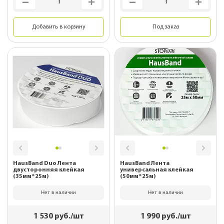
Добавить в корзину
Под заказ
HausBand Duo Лента
HausBand Лента
двусторонняя клейкая
универсальная клейкая
(35мм*25м)
(50мм*25м)
Нет в наличии
Нет в наличии
1 530
руб./шт
1 990
руб./шт