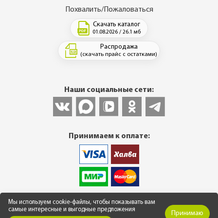
Похвалить/Пожаловаться
Скачать каталог
01.08.2026 / 26.1 мб
Распродажа
(скачать прайс с остатками)
Наши социальные сети:
Принимаем к оплате:
© 2013-2026 Интернет-магазин фасадных и кровельных
Мы используем cookie-файлы, чтобы показывать вам
материалов. Все цены указаны в рублях. ВНИМАНИЕ! Весь
самые интересные и выгодные предложения
Принимаю
графический и иной контент является собственностью
ООО