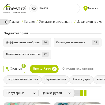
Поиск
Ангарск
Главная
Каталог
Утеплители и изоляция
Изоляционные мат
Подкатегории
Диффузионные мембраны
16
Изоляционные пленки
25
Монтажные ленты и скотчи
22
1
Фильтры
Бренд: Fakro
Очистить все фильтры
Ветро-влагоизоляция
Пароизоляция
Аксессуары
Утепл
Популярные
Цена за рулон